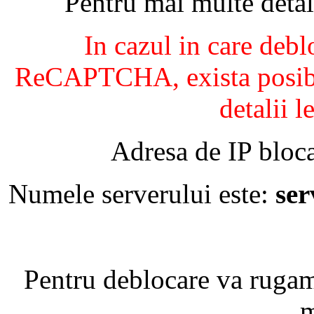
Pentru mai multe detal
In cazul in care debl
ReCAPTCHA, exista posibil
detalii l
Adresa de IP bloca
Numele serverului este:
se
Pentru deblocare va ruga
m